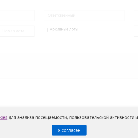
Архивные лоты
kies
для анализа посещаемости, пользовательской активности и
Медицина
© 2026 |
Политика конфиденциальности
Я согласен
претов и условий на обработку неограниченным кругом лиц