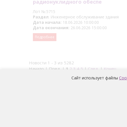
радионуклидного обеспе
Лот №:5715
Раздел
: Инженерное обслуживание здания
Дата начала:
18.06.2026 10:00:00
Дата окончания:
26.06.2026 15:00:00
Подробнее
Новости 1 - 3 из 5282
Начало | Пред. |
1
2
3
4
5
|
След.
|
Конец
Сайт использует файлы
Coo
Условия обработки и информация о наличии за