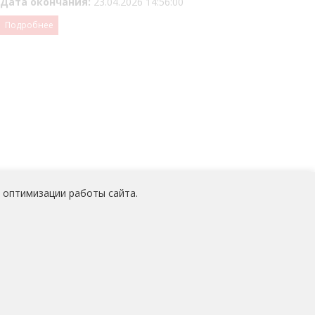
Дата окончания:
23.04.2026 14:56:00
Подробнее
 оптимизации работы сайта.
 персональных данных
работников
АО «Медицина