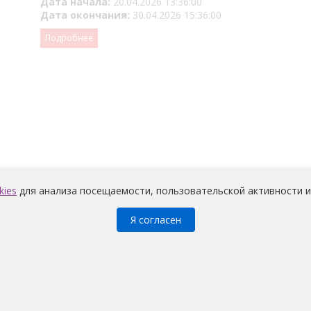
Дата начала:
20.04.2026 13:36:00
Дата окончания:
30.04.2026 15:36:00
Подробнее
kies
для анализа посещаемости, пользовательской активности и
Я согласен
Медицина
© 2026 |
Политика конфиденциальности
претов и условий на обработку неограниченным кругом лиц