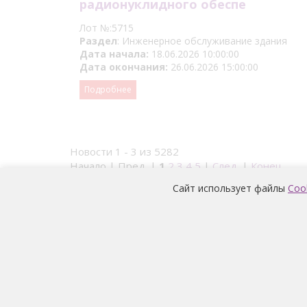
радионуклидного обеспе
Лот №:5715
Раздел
: Инженерное обслуживание здания
Дата начала:
18.06.2026 10:00:00
Дата окончания:
26.06.2026 15:00:00
Подробнее
Новости 1 - 3 из 5282
Начало | Пред. |
1
2
3
4
5
|
След.
|
Конец
Сайт использует файлы
Coo
Условия обработки и информация о наличии за