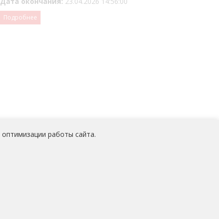
Дата окончания:
23.04.2026 14:56:00
Подробнее
 оптимизации работы сайта.
 персональных данных
работников
АО «Медицина