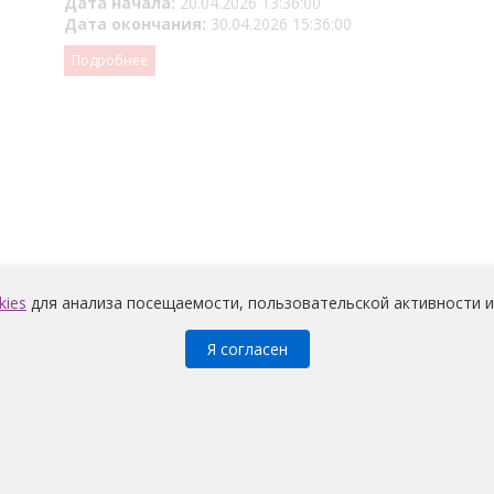
Дата начала:
20.04.2026 13:36:00
Дата окончания:
30.04.2026 15:36:00
Подробнее
kies
для анализа посещаемости, пользовательской активности и
Я согласен
Медицина
© 2026 |
Политика конфиденциальности
претов и условий на обработку неограниченным кругом лиц