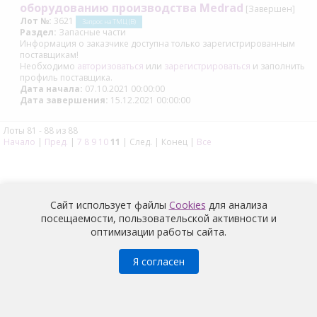
оборудованию производства Medrad
[Завершен]
Лот №:
3621
Запрос на ТМЦ (В)
Раздел:
Запасные части
Информация о заказчике доступна только зарегистрированным
поставщикам!
Необходимо
авторизоваться
или
зарегистрироваться
и заполнить
профиль поставщика.
Дата начала:
07.10.2021 00:00:00
Дата завершения:
15.12.2021 00:00:00
Лоты 81 - 88 из 88
Начало
|
Пред.
|
7
8
9
10
11
| След. | Конец
|
Все
Сайт использует файлы
Cookies
для анализа
посещаемости, пользовательской активности и
оптимизации работы сайта.
Медицина
© 2026 |
Политика конфиденциальности
Я согласен
Условия обработки и информация о наличии запретов и
условий на обработку неограниченным кругом лиц
персональных данных
работников
АО «Медицина