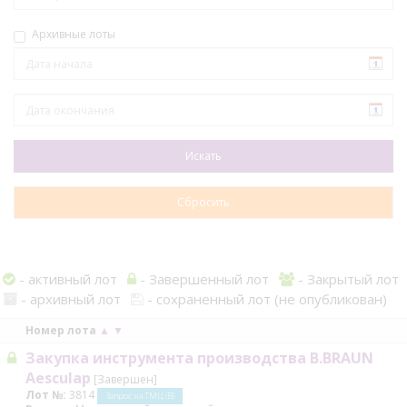
Архивные лоты
- активный лот
- Завершенный лот
- Закрытый лот
- архивный лот
- сохраненный лот (не опубликован)
Номер лота
▲
▼
Закупка инструмента производства B.BRAUN
Aesculap
[Завершен]
Лот №:
3814
Запрос на ТМЦ (В)