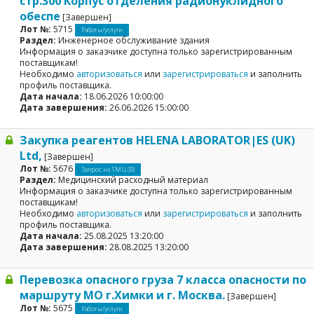
стр.300 Корпус отделения радионуклидного
обеспе
[Завершен]
Лот №:
5715
Работы/услуги
Раздел:
Инженерное обслуживание здания
Информация о заказчике доступна только зарегистрированным
поставщикам!
Необходимо
авторизоваться
или
зарегистрироваться
и заполнить
профиль поставщика.
Дата начала:
18.06.2026 10:00:00
Дата завершения:
26.06.2026 15:00:00
Закупка реагентов HELENA LABORATOR|ES (UK)
Ltd,
[Завершен]
Лот №:
5676
Запрос на ТМЦ (В)
Раздел:
Медицинский расходный материал
Информация о заказчике доступна только зарегистрированным
поставщикам!
Необходимо
авторизоваться
или
зарегистрироваться
и заполнить
профиль поставщика.
Дата начала:
25.08.2025 13:20:00
Дата завершения:
28.08.2025 13:20:00
Перевозка опасного груза 7 класса опасности по
маршруту МО г.Химки и г. Москва.
[Завершен]
Лот №:
5675
Работы/услуги