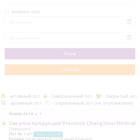
Архивные лоты
- активный лот
- Завершенный лот
- Закрытый лот
- архивный лот
- сохраненный лот (не опубликован)
Номер лота
▲
▼
Закупка продукции Precision Changzhou Medical
[Завершен]
Лот №:
5467
Запрос на ТМЦ (В)
Раздел:
Медицинский расходный материал