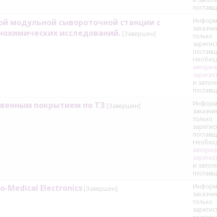
поставщ
Информ
ой модульной сывороточной станции с
заказчи
нохимических исследований.
[Завершен]
только
зареги
поставщ
Необхо
авториз
зарегис
и запол
поставщ
Информ
твенным покрытием по ТЗ
[Завершен]
заказчи
только
зареги
поставщ
Необхо
авториз
зарегис
и запол
поставщ
Информ
-Medical Electronics
[Завершен]
заказчи
только
зареги