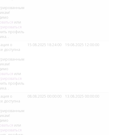
стрированным
икам!
димо
оваться
или
трироваться
нить профиль
ика.
.
ация о
15.08.2025 18:24:00
19.08.2025 12:00:00
ке доступна
стрированным
икам!
димо
оваться
или
трироваться
нить профиль
ика.
.
ация о
08.08.2025 00:00:00
13.08.2025 00:00:00
ке доступна
стрированным
икам!
димо
оваться
или
трироваться
нить профиль