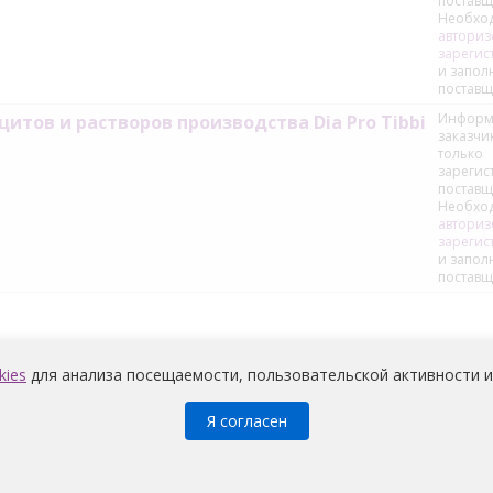
поставщ
Необхо
авториз
зарегис
и запол
поставщ
Информ
итов и растворов производства Dia Pro Tibbi
заказчи
только
зареги
поставщ
Необхо
авториз
зарегис
и запол
поставщ
kies
для анализа посещаемости, пользовательской активности и
Я согласен