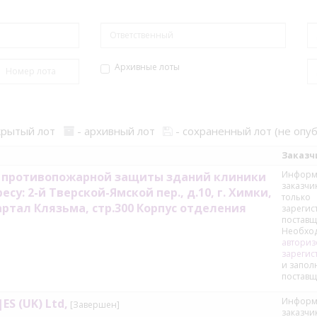
Архивные лоты
крытый лот
- архивный лот
- сохраненный лот (не опу
Заказ
Информ
м противопожарной защиты зданий клиники
заказчи
: 2-й Тверской-Ямской пер., д.10, г. Химки,
только
вартал Клязьма, стр.300 Корпус отделения
зареги
поставщ
Необхо
авториз
зарегис
и запол
поставщ
Информ
S (UK) Ltd,
[Завершен]
заказчи