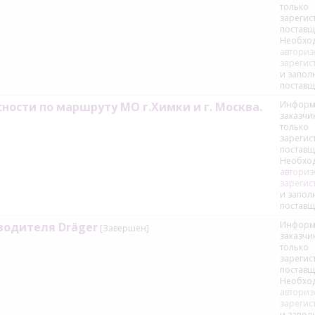
только
зареги
поставщ
Необхо
авториз
зарегис
и запол
поставщ
Информ
сности по маршруту МО г.Химки и г. Москва.
заказчи
только
зареги
поставщ
Необхо
авториз
зарегис
и запол
поставщ
Информ
водителя Dräger
[Завершен]
заказчи
только
зареги
поставщ
Необхо
авториз
зарегис
и запол