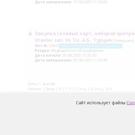
Дата завершения:
07.08.2025 11:58:00
Закупка гелевых карт, наборов эритроц
Uranler san. Ve Tic. A.S., Турция
[Завершен]
Лот №:
5658
Запрос на ТМЦ (С) медицинское оборудование
Раздел:
Медицинское оборудование
Дата начала:
01.08.2025 17:32:00
Дата завершения:
07.08.2025 11:32:00
Лоты 1 - 8 из 88
Начало | Пред. |
1
2
3
4
5
|
След.
|
Конец
|
Все
Сайт использует файлы
Coo