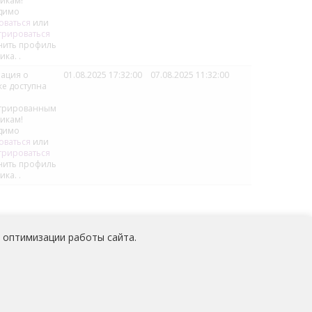
икам!
димо
оваться
или
трироваться
нить профиль
ика.
.
ация о
01.08.2025 17:32:00
07.08.2025 11:32:00
ке доступна
стрированным
икам!
димо
оваться
или
трироваться
нить профиль
ика.
.
 оптимизации работы сайта.