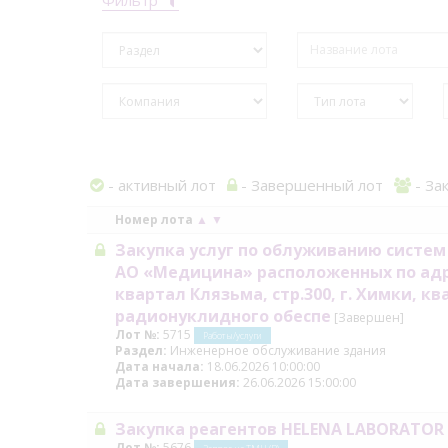
- активный лот
- Завершенный лот
- За
Номер лота
▲
▼
Закупка услуг по облуживанию систе
АО «Медицина» расположенных по адресу
квартал Клязьма, стр.300, г. Химки, к
радионуклидного обеспе
[Завершен]
Лот №:
5715
Работы/услуги
Раздел:
Инженерное обслуживание здания
Дата начала:
18.06.2026 10:00:00
Дата завершения:
26.06.2026 15:00:00
Закупка реагентов HELENA LABORATOR|E
Лот №:
5676