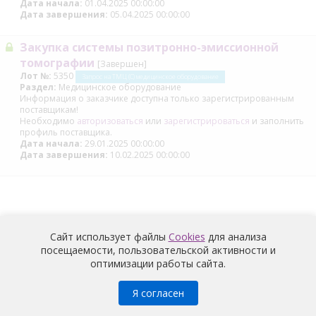
Дата начала:
01.04.2025 00:00:00
Дата завершения:
05.04.2025 00:00:00
Закупка системы позитронно-эмиссионной
томографии
[Завершен]
Лот №:
5350
Запрос на ТМЦ (С) медицинское оборудование
Раздел:
Медицинское оборудование
Информация о заказчике доступна только зарегистрированным
поставщикам!
Необходимо
авторизоваться
или
зарегистрироваться
и заполнить
профиль поставщика.
Дата начала:
29.01.2025 00:00:00
Дата завершения:
10.02.2025 00:00:00
Сайт использует файлы
Cookies
для анализа
посещаемости, пользовательской активности и
оптимизации работы сайта.
Медицина
© 2026 |
Политика конфиденциальности
Я согласен
Условия обработки и информация о наличии запретов и