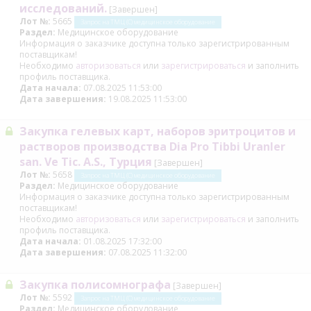
исследований.
[Завершен]
Лот №:
5665
Запрос на ТМЦ (С) медицинское оборудование
Раздел:
Медицинское оборудование
Информация о заказчике доступна только зарегистрированным
поставщикам!
Необходимо
авторизоваться
или
зарегистрироваться
и заполнить
профиль поставщика.
Дата начала:
07.08.2025 11:53:00
Дата завершения:
19.08.2025 11:53:00
Закупка гелевых карт, наборов эритроцитов и
растворов производства Dia Pro Tibbi Uranler
san. Ve Tic. A.S., Турция
[Завершен]
Лот №:
5658
Запрос на ТМЦ (С) медицинское оборудование
Раздел:
Медицинское оборудование
Информация о заказчике доступна только зарегистрированным
поставщикам!
Необходимо
авторизоваться
или
зарегистрироваться
и заполнить
профиль поставщика.
Дата начала:
01.08.2025 17:32:00
Дата завершения:
07.08.2025 11:32:00
Закупка полисомнографа
[Завершен]
Лот №:
5592
Запрос на ТМЦ (С) медицинское оборудование
Раздел:
Медицинское оборудование