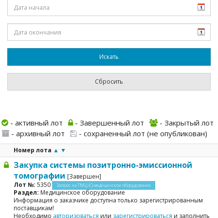
- активный лот
- Завершенный лот
- Закрытый лот
- архивный лот
- сохраненный лот (не опубликован)
Номер лота
▲
▼
Закупка системы позитронно-эмиссионной
томографии
[Завершен]
Лот №:
5350
Запрос на ТМЦ (С) медицинское оборудование
Раздел:
Медицинское оборудование
Информация о заказчике доступна только зарегистрированным
поставщикам!
Необходимо
авторизоваться
или
зарегистрироваться
и заполнить