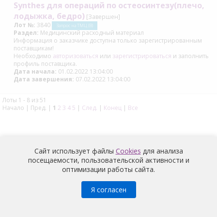
Synthes для операций по остеосинтезу(плечо,
лодыжка, бедро)
[Завершен]
Лот №:
3840
Запрос на ТМЦ (В)
Раздел:
Медицинский расходный материал
Информация о заказчике доступна только зарегистрированным
поставщикам!
Необходимо
авторизоваться
или
зарегистрироваться
и заполнить
профиль поставщика.
Дата начала:
01.02.2022 13:04:00
Дата завершения:
07.02.2022 13:04:00
Лоты 1 - 8 из 51
Начало | Пред. |
1
2
3
4
5
|
След.
|
Конец
|
Все
Сайт использует файлы
Cookies
для анализа
посещаемости, пользовательской активности и
оптимизации работы сайта.
Медицина
© 2026 |
Политика конфиденциальности
Я согласен
Условия обработки и информация о наличии запретов и
условий на обработку неограниченным кругом лиц