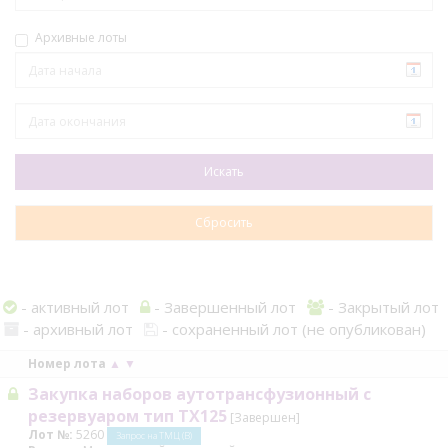
Архивные лоты
- активный лот
- Завершенный лот
- Закрытый лот
- архивный лот
- сохраненный лот (не опубликован)
Номер лота
▲
▼
Закупка наборов аутотрансфузионный с
резервуаром тип TX125
[Завершен]
Лот №:
5260
Запрос на ТМЦ (В)