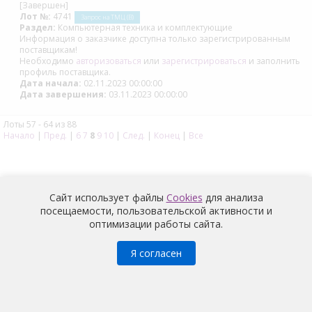
[Завершен]
Лот №:
4741
Запрос на ТМЦ (В)
Раздел:
Компьютерная техника и комплектующие
Информация о заказчике доступна только зарегистрированным
поставщикам!
Необходимо
авторизоваться
или
зарегистрироваться
и заполнить
профиль поставщика.
Дата начала:
02.11.2023 00:00:00
Дата завершения:
03.11.2023 00:00:00
Лоты 57 - 64 из 88
Начало
|
Пред.
|
6
7
8
9
10
|
След.
|
Конец
|
Все
Сайт использует файлы
Cookies
для анализа
посещаемости, пользовательской активности и
оптимизации работы сайта.
Медицина
© 2026 |
Политика конфиденциальности
Я согласен
Условия обработки и информация о наличии запретов и
условий на обработку неограниченным кругом лиц
персональных данных
работников
АО «Медицина